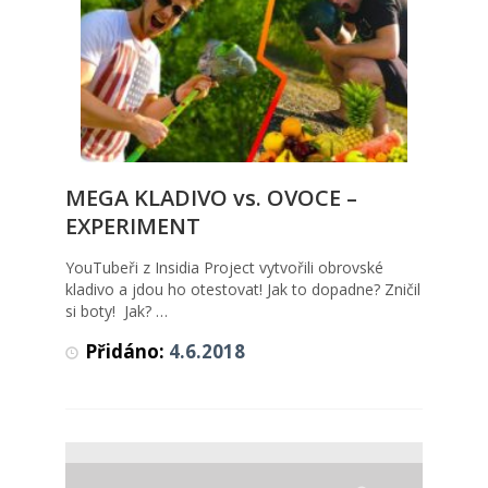
MEGA KLADIVO vs. OVOCE –
MEGA KLADIVO vs. OVOCE –
EXPERIMENT
EXPERIMENT
Videa
YouTubeři z Insidia Project vytvořili obrovské
kladivo a jdou ho otestovat! Jak to dopadne? Zničil
si boty! Jak? …
Přidáno:
4.6.2018