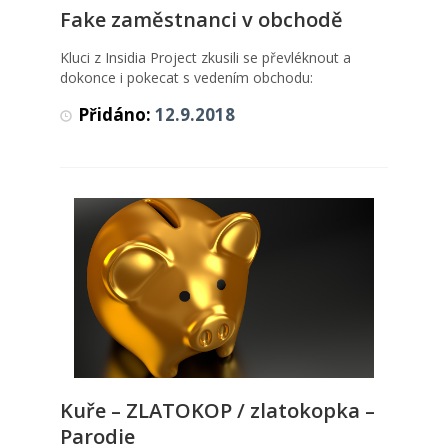
Fake zaměstnanci v obchodě
Fake zaměstnanci v obchodě
Videa
Kluci z Insidia Project zkusili se převléknout a
dokonce i pokecat s vedením obchodu:
Přidáno:
12.9.2018
Kuře – ZLATOKOP / zlatokopka –
Kuře – ZLATOKOP / zlatokopka –
Parodie
Parodie