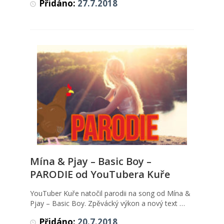
Přidáno:
27.7.2018
Mína & Pjay – Basic Boy –
Mína & Pjay – Basic Boy – PARODIE
od YouTubera Kuře
PARODIE od YouTubera Kuře
Videa
YouTuber Kuře natočil parodii na song od Mína &
Pjay – Basic Boy. Zpěvácký výkon a nový text …
Přidáno:
20.7.2018