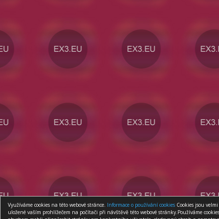
Využíváme cookies na této webové stránce.
Informace o používání cookies
Cookies jsou velmi
uložené vaším prohlížečem na počítači při návštěvě této webové stránky.Používáme cookies 