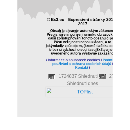
© Ex3.eu - Expresivní stránky 2014 -
2017
Obsah je chráněn autorským zákonem.
Přepis, šíření, pořízeni snímku obrazovky či
další zpřístupňování tohoto obsahu či jeho
části veřejnosti nebo ukládaní, a to
jakýmkoliv způsobem, (kromě tlačítka sdílet)
je bez předchozího souhlasu Ex3.eu nebo
uvedeného autora výslovně zakázáno.
/
Informace o souborech cookies
/
Podmínky
používání a ochrana osobních údajů
/
Kontakt
/
1724837 Shlednuti
270
Shlednuti dnes