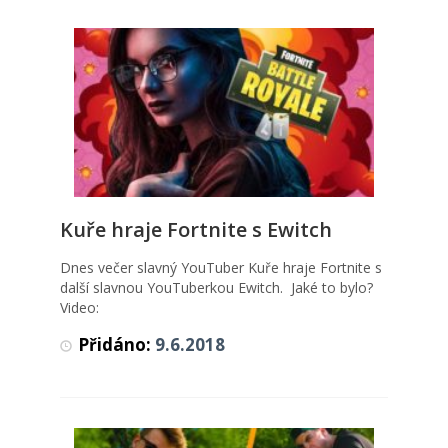
Kuře hraje Fortnite s Ewitch
Kuře hraje Fortnite s Ewitch
Videa
Dnes večer slavný YouTuber Kuře hraje Fortnite s
další slavnou YouTuberkou Ewitch. Jaké to bylo?
Video:
Přidáno:
9.6.2018