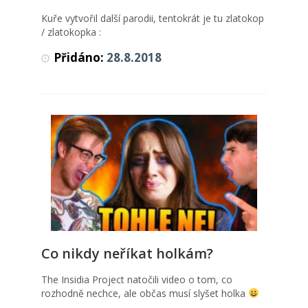
Videa
Kuře vytvořil další parodii, tentokrát je tu zlatokop
/ zlatokopka :
Přidáno:
28.8.2018
Co nikdy neříkat holkám?
Co nikdy neříkat holkám?
MEMO obrázky
The Insidia Project natočili video o tom, co
rozhodně nechce, ale občas musí slyšet holka