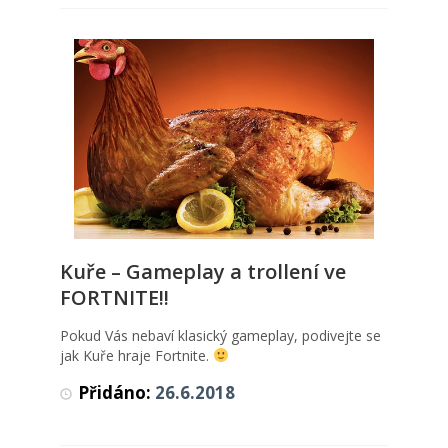
Kuře – Gameplay a trollení ve
Kuře – Gameplay a trollení ve
FORTNITE!!
FORTNITE!!
Videa
Pokud Vás nebaví klasický gameplay, podivejte se
jak Kuře hraje Fortnite.
Přidáno:
26.6.2018