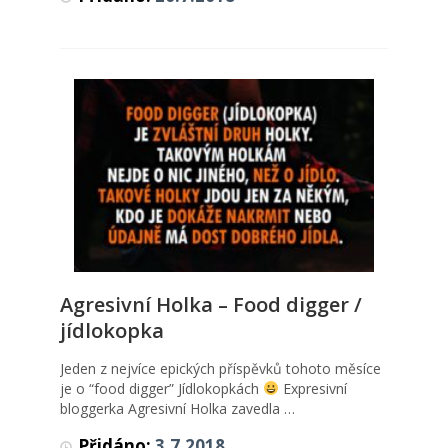
Agresivní Holka – Food digger /
Agresivní Holka – Food digger /
jídlokopka
jídlokopka
Horké zprávy
,
Lifestyle
,
Public
Jeden z nejvíce epických příspěvků tohoto měsíce
je o “food digger” Jídlokopkách
Expresivní
bloggerka Agresivní Holka zavedla …
Přidáno:
3.7.2018