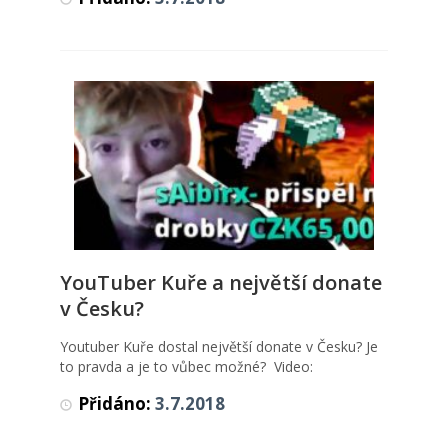
YouTuber Kuře a největší donate
YouTuber Kuře a největší donate v
Česku?
v Česku?
Horké zprávy
,
Videa
Youtuber Kuře dostal největší donate v Česku? Je
to pravda a je to vůbec možné? Video:
Přidáno:
3.7.2018