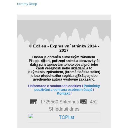
tommy Deep
© Ex3.eu - Expresivní stránky 2014 -
2017
Obsah je chráněn autorským zákonem.
Přepis, šíření, pořízeni snímku obrazovky či
další zpřístupňování tohoto obsahu či jeho
části veřejnosti nebo ukládaní, a to
jakýmkoliv způsobem, (kromě tlačítka sdílet)
je bez předchozího souhlasu Ex3.eu nebo
uvedeného autora výslovně zakázáno.
/
Informace o souborech cookies
/
Podmínky
používání a ochrana osobních údajů
/
Kontakt
/
1725560 Shlednuti
452
Shlednuti dnes