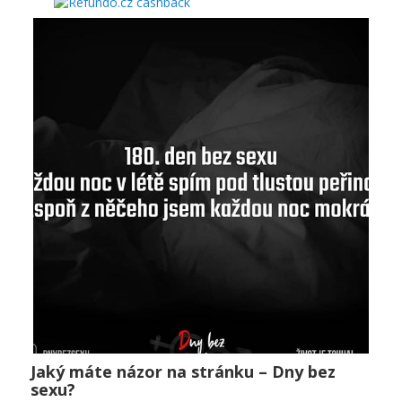
Jaký máte názor na stránku – Dny bez
Jaký máte názor na stránku – Dny bez sexu?
sexu?