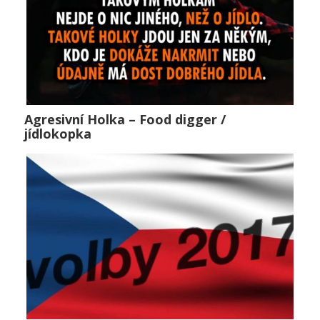
Agresivní Holka – Food digger /
Agresivní Holka – Food digger / jídlokopka
jídlokopka
Horké zprávy
,
Lifestyle
,
Public
0