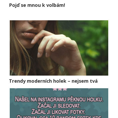
Pojď se mnou k volbám!
Pojď se mnou k volbám!
Lifestyle
0
Trendy moderních holek – nejsem tvá
Trendy moderních holek – nejsem tvá
Vztahy
0