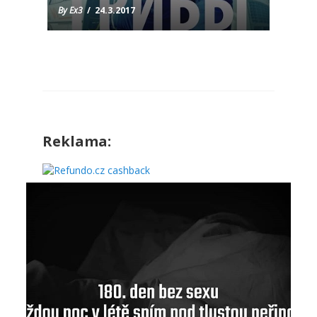
By Ex3
/ 24.3.2017
Reklama: