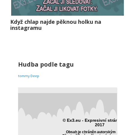
Když chlap najde pěknou holku na
Když chlap najde pěknou holku na instagramu
instagramu
Vztahy
0
Hudba podle tagu
tommy Deep
© Ex3.eu - Expresivní stránky 2014 
2017
Obsah je chráněn autorským zákonem.