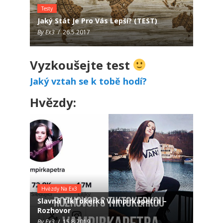
Testy
Jaký Stát Je Pro Vás Lepší? (TEST)
By Ex3
/ 26.5.2017
Vyzkoušejte test
Jaký vztah se k tobě hodí?
Hvězdy:
Hvězdy Na Ex3
Slavná TikTokerka Vampirkapetra –
Rozhovor
By Ex3
/ 15.8.2019