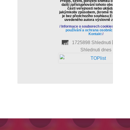
Přepis, šíření, pořízeni snímku obrazovky 
další zpřístupňování tohoto obsahu či jeh
části veřejnosti nebo ukládaní, a to
jakýmkoliv způsobem, (kromě tlačítka sdíle
je bez předchozího souhlasu Ex3.eu nebo
uvedeného autora výslovně zakázáno.
/
Informace o souborech cookies
/
Podmín
používání a ochrana osobních údajů
/
Kontakt
/
1725898 Shlednuti
26
Shlednuti dnes