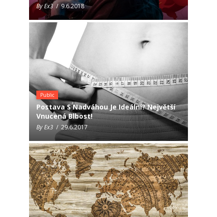
By Ex3
/ 9.6.2018
Public
Postava S Nadváhou Je Ideální? Největší
Vnucená Blbost!
By Ex3
/ 29.6.2017