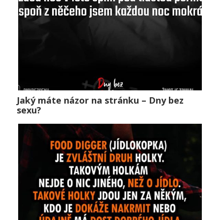
Jaký máte názor na stránku – Dny bez
Jaký máte názor na stránku – Dny bez sexu?
sexu?
Public
0