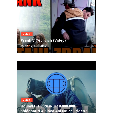
Videa
Prank V Teplicích (Video)
By Ex3
/ 1.5.2017
Videa
Houby! Hit V Rusku! 18 000 000 +
Shlédnouti A Sláva Ani Ne Za Týden?