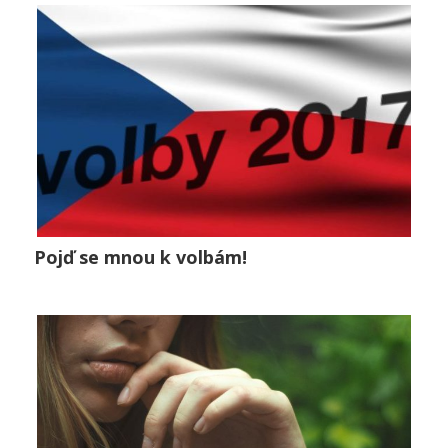
0
Pojď se mnou k volbám!
Pojď se mnou k volbám!
Lifestyle
0