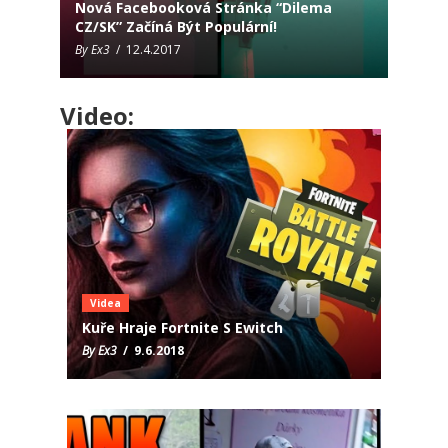
​Nová Facebooková Stránka “Dilema
CZ/SK” Začíná Být Populární!
By Ex3
/ 12.4.2017
Video:
Videa
Kuře Hraje Fortnite S Ewitch
By Ex3
/ 9.6.2018