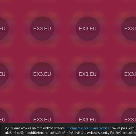
Využíváme cookies na této webové stránce.
Informace o používání cookies
Cookies jsou velmi
uložené vaším prohlížečem na počítači při návštěvě této webové stránky.Používáme cookies 