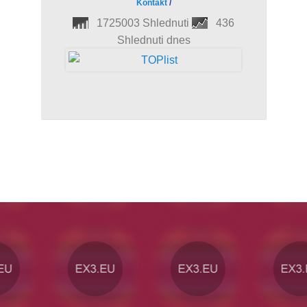
Kontakt
/
1725003 Shlednuti
436
Shlednuti dnes