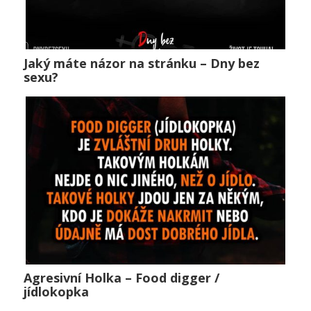
Jaký máte názor na stránku – Dny bez
Jaký máte názor na stránku – Dny bez sexu?
sexu?
Public
0
Agresivní Holka – Food digger /
Agresivní Holka – Food digger / jídlokopka
jídlokopka
Horké zprávy
,
Lifestyle
,
Public