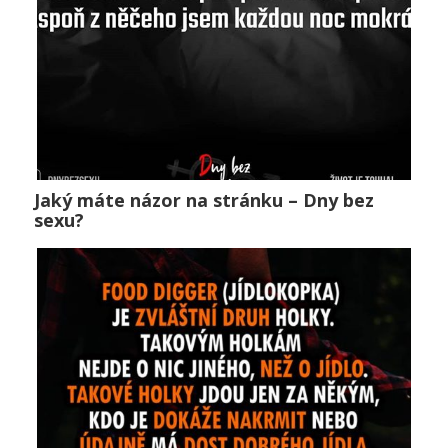
Jaký máte názor na stránku – Dny bez
Jaký máte názor na stránku – Dny bez sexu?
sexu?
Public
0