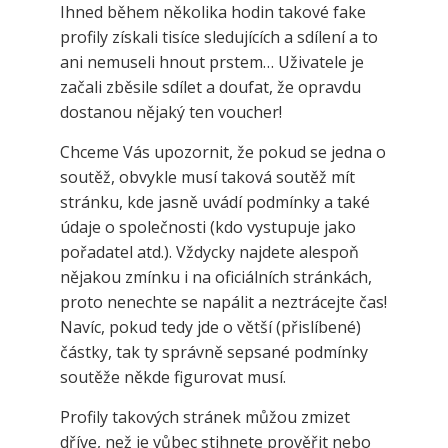
Ihned během několika hodin takové fake
profily získali tisíce sledujících a sdílení a to
ani nemuseli hnout prstem… Uživatele je
začali zběsile sdílet a doufat, že opravdu
dostanou nějaký ten voucher!
Chceme Vás upozornit, že pokud se jedna o
soutěž, obvykle musí taková soutěž mít
stránku, kde jasně uvádí podmínky a také
údaje o společnosti (kdo vystupuje jako
pořadatel atd.). Vždycky najdete alespoň
nějakou zmínku i na oficiálních stránkách,
proto nenechte se napálit a neztrácejte čas!
Navíc, pokud tedy jde o větší (přislíbené)
částky, tak ty správně sepsané podmínky
soutěže někde figurovat musí.
Profily takových stránek můžou zmizet
dříve, než je vůbec stihnete prověřit nebo