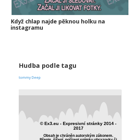
Když chlap najde pěknou holku na
Když chlap najde pěknou holku na instagramu
instagramu
Vztahy
0
Hudba podle tagu
tommy Deep
© Ex3.eu - Expresivní stránky 2014 -
2017
Obsah je chráněn autorským zákonem.
Přepis, šíření, pořízeni snímku obrazovky či