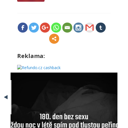
Reklama:
Reakce na krátké děsivé
Kuře a prank s 
filmy – Ewitch
LucyPug? Opra
BY EX3
BY EX3