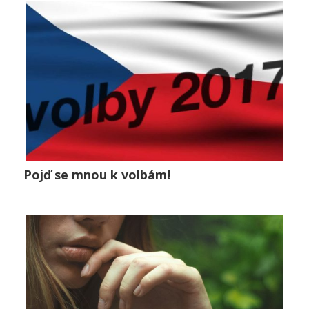
0
Pojď se mnou k volbám!
Pojď se mnou k volbám!
Lifestyle
0