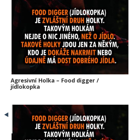
0
Agresivní Holka – Food digger /
Agresivní Holka – Food digger / jídlokopka
jídlokopka
Horké zprávy
,
Lifestyle
,
Public
YouTuberka Ewitch a
Pojď se mnou k
0
dilemata na fb stránce
BY LUCIE MILFORTOVÁ
Dilema CZ/SK
BY EX3