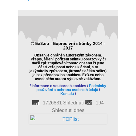
© Ex3.eu - Expresivní stránky 2014 -
2017
Obsah je chráněn autorským zákonem.
Přepis, šíření, pořízeni snímku obrazovky či
další zpřístupňování tohoto obsahu či jeho
části veřejnosti nebo ukládaní, a to
jakýmkoliv způsobem, (kromě tlačítka sdílet)
je bez předchozího souhlasu Ex3.eu nebo
uvedeného autora výslovně zakázáno.
/
Informace o souborech cookies
/
Podmínky
používání a ochrana osobních údajů
/
Kontakt
/
1726831 Shlednuti
194
Shlednuti dnes