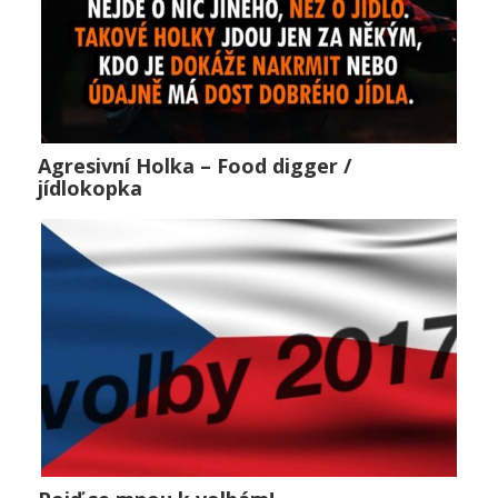
Agresivní Holka – Food digger /
Agresivní Holka – Food digger / jídlokopka
jídlokopka
Horké zprávy
,
Lifestyle
,
Public
0