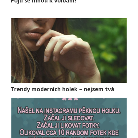
Pojď se mnou k volbám!
Pojď se mnou k volbám!
Lifestyle
0
Trendy moderních holek – nejsem tvá
Trendy moderních holek – nejsem tvá
Vztahy
0