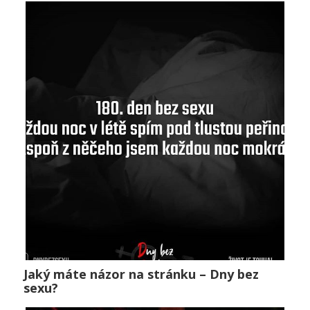
Jaký máte názor na stránku – Dny bez
Jaký máte názor na stránku – Dny bez sexu?
sexu?
Public