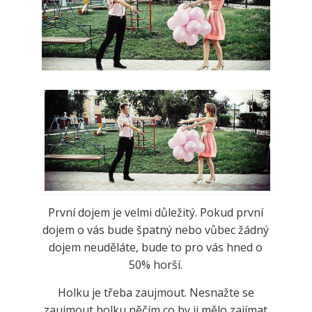
Jak správně se seznámit s holkou?
Horké zprávy
,
Vztahy
První dojem je velmi důležitý. Pokud první
dojem o vás bude špatný nebo vůbec žádný
dojem neuděláte, bude to pro vás hned o
50% horší.
Holku je třeba zaujmout. Nesnažte se
zaujmout holku něčím co by ji mělo zajímat