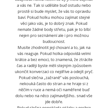
a vás ne. Tak si uděláte buď ostudu nebo
prostě si bude myslet, že vás to opravdu
baví. Pokud holku mohou zajímat stejné
věci jako vás, je to dobrý znak. Pokud
nemate žádné body střetu, pak je to blbí
nejen pro seznámení ale i pro možnou
budoucnost.
Musíte zhodnotit její chovaní a to, jak na
vás reaguje. Pokud holka odpovídá velmi
krátce a bez emoci, to znamená, že ztrácíte
čas a raději byste měli stejným způsobem
ukončit konverzaci co nejdříve a odejít pryč.
Pokud slečna „zažraně“ vás poslouchá,
nekouká často do stran a ne hraje si z
něčím v ruce a nemá oči naměřené buď
dolu nebo na něco zajímavějšího.. snad vše
jde dobře.
Pokud slečna nepoklada otázky a nechce