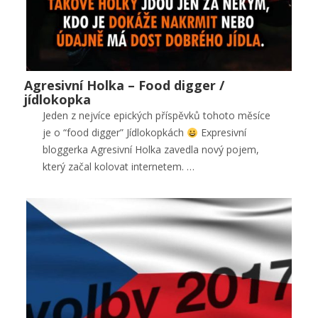
Agresivní Holka – Food digger /
Agresivní Holka – Food digger / jídlokopka
jídlokopka
Horké zprávy
,
Lifestyle
,
Public
Jeden z nejvíce epických příspěvků tohoto měsíce
je o “food digger” Jídlokopkách
Expresivní
0
bloggerka Agresivní Holka zavedla nový pojem,
který začal kolovat internetem. …