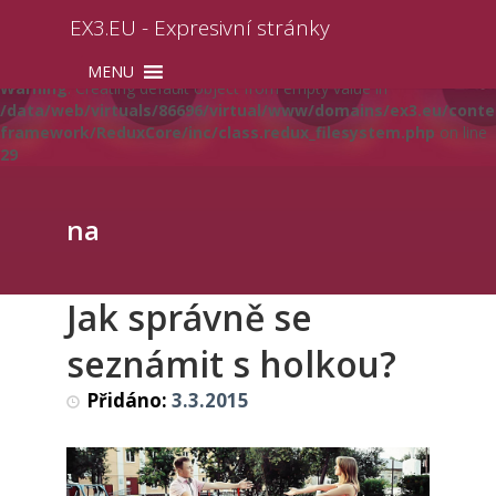
EX3.EU - Expresivní stránky
Warning
: Creating default object from empty value in
/data/web/virtuals/86696/virtual/www/domains/ex3.eu/conte
framework/ReduxCore/inc/class.redux_filesystem.php
on line
29
Skip
to
content
na
Jak správně se
seznámit s holkou?
Přidáno:
3.3.2015