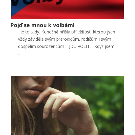
Pojď se mnou k volbám!
Pojď se mnou k volbám!
Je to tady. Konečně přišla příležitost, kterou jsem
Lifestyle
vždy záviděla svým prarodičům, rodičům i svým
0
dospělím sourozencům – JDU VOLIT. Když jsem
…