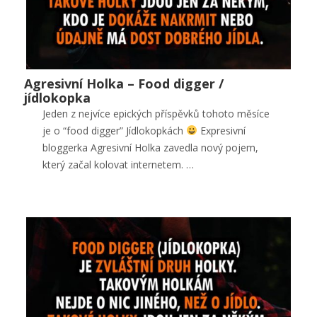
Agresivní Holka – Food digger /
Agresivní Holka – Food digger / jídlokopka
jídlokopka
Horké zprávy
,
Lifestyle
,
Public
Jeden z nejvíce epických příspěvků tohoto měsíce
je o “food digger” Jídlokopkách
Expresivní
0
bloggerka Agresivní Holka zavedla nový pojem,
který začal kolovat internetem. …