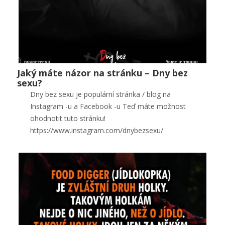
Jaký máte názor na stránku – Dny bez
Jaký máte názor na stránku – Dny bez sexu?
sexu?
Public
Dny bez sexu je populární stránka / blog na
Instagram -u a Facebook -u Teď máte možnost
0
ohodnotit tuto stránku!
https://www.instagram.com/dnybezsexu/