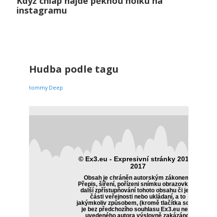
Když chlap najde pěknou holku na
Když chlap najde pěknou holku na instagramu
instagramu
Vztahy
0
Hudba podle tagu
tommy Deep
© Ex3.eu - Expresivní stránky 2014 -
2017
Obsah je chráněn autorským zákonem.
Přepis, šíření, pořízeni snímku obrazovky či
další zpřístupňování tohoto obsahu či jeho
části veřejnosti nebo ukládaní, a to
jakýmkoliv způsobem, (kromě tlačítka sdílet)
je bez předchozího souhlasu Ex3.eu nebo
uvedeného autora výslovně zakázáno.