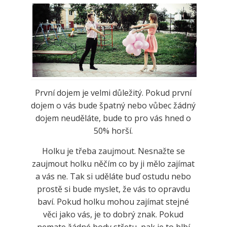
První dojem je velmi důležitý. Pokud první
dojem o vás bude špatný nebo vůbec žádný
dojem neuděláte, bude to pro vás hned o
50% horší.
Holku je třeba zaujmout. Nesnažte se
zaujmout holku něčím co by ji mělo zajímat
a vás ne. Tak si uděláte buď ostudu nebo
prostě si bude myslet, že vás to opravdu
baví. Pokud holku mohou zajímat stejné
věci jako vás, je to dobrý znak. Pokud
nemate žádné body střetu, pak je to blbí