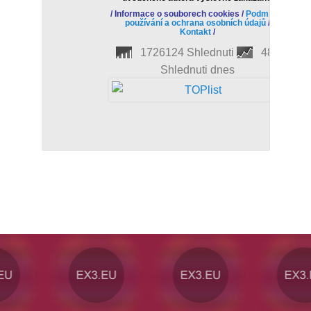
/
Informace o souborech cookies
/
Podmínky
používání a ochrana osobních údajů
/
Kontakt
/
1726124 Shlednuti
488
Shlednuti dnes