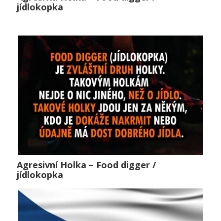
Agresivní Holka – Food digger / jídlokopka
jídlokopka
Horké zprávy
,
Lifestyle
,
Public
0
Agresivní Holka – Food digger /
Agresivní Holka – Food digger / jídlokopka
jídlokopka
Horké zprávy
,
Lifestyle
,
Public
0