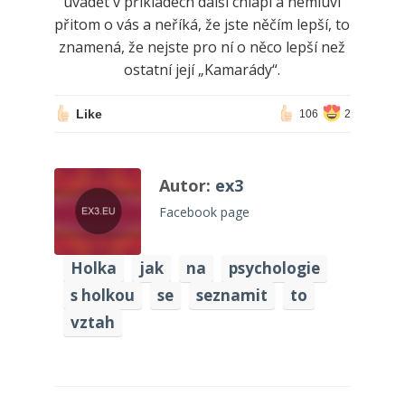
uvádět v příkladech další chlapi a nemluví
přitom o vás a neříká, že jste něčím lepší, to
znamená, že nejste pro ní o něco lepší než
ostatní její „Kamarády“.
Like
106
2
Autor:
ex3
Facebook page
Holka
jak
na
psychologie
s holkou
se
seznamit
to
vztah