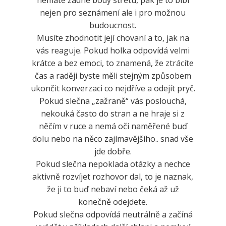
nejen pro seznámení ale i pro možnou
budoucnost.
Musíte zhodnotit její chovaní a to, jak na
vás reaguje. Pokud holka odpovídá velmi
krátce a bez emoci, to znamená, že ztrácíte
čas a raději byste měli stejným způsobem
ukončit konverzaci co nejdříve a odejít pryč.
Pokud slečna „zažraně“ vás poslouchá,
nekouká často do stran a ne hraje si z
něčím v ruce a nemá oči naměřené buď
dolu nebo na něco zajímavějšího.. snad vše
jde dobře.
Pokud slečna nepoklada otázky a nechce
aktivně rozvíjet rozhovor dal, to je naznak,
že ji to buď nebaví nebo čeká až už
konečně odejdete.
Pokud slečna odpovídá neutrálně a začíná